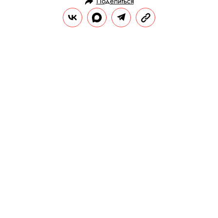
Поделиться
НОВОСТИ
НОВОСТИ КИНО
07.09.2023, 16:40
Новый фильм Хаяо Миядзаки
выйдет в российский прокат в
ноябре под названием «Мальчик
и птица»
Первый за десять лет полнометражный
фильм режиссера, скорее всего, станет
последним в его карьере.
РЕДАКЦИЯ «ПРАВИЛ ЖИЗНИ»