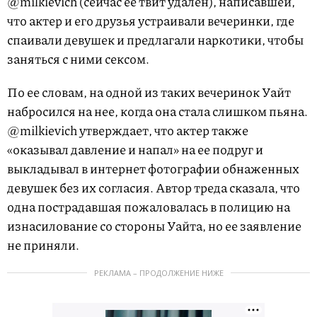
@milkievich (сейчас ее твит удален), написавшей,
что актер и его друзья устраивали вечеринки, где
спаивали девушек и предлагали наркотики, чтобы
заняться с ними сексом.
По ее словам, на одной из таких вечеринок Уайт
набросился на нее, когда она стала слишком пьяна.
@milkievich утверждает, что актер также
«оказывал давление и напал» на ее подруг и
выкладывал в интернет фотографии обнаженных
девушек без их согласия. Автор треда сказала, что
одна пострадавшая пожаловалась в полицию на
изнасилование со стороны Уайта, но ее заявление
не приняли.
РЕКЛАМА – ПРОДОЛЖЕНИЕ НИЖЕ