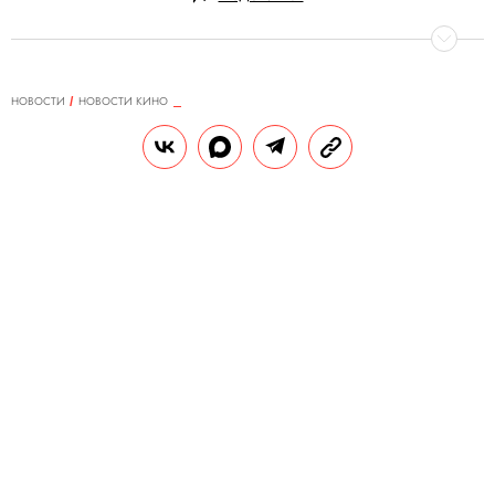
НОВОСТИ
НОВОСТИ КИНО
06.04.2020, 13:31
ОБНОВЛЕНО
15.02.2026, 09:47
Квентин Тарантино хочет написать
книгу с продолжением
«Однажды в Голливуде»
Режиссер в последнее время много говорит
о своих планах. В частности, он пишет
роман о ветеране войны, который
разочаровался в кино, и думает над
продолжением «Убить Билла».
РЕДАКЦИЯ «ПРАВИЛ ЖИЗНИ»