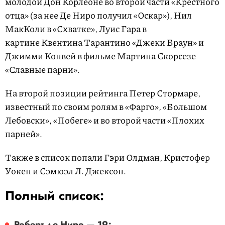
молодой Дон Корлеоне во второй части «Крестного
отца» (за нее Де Ниро получил «Оскар»), Нил
МакКоли в «Схватке», Луис Гара в
картине Квентина Тарантино «Джеки Браун» и
Джимми Конвей в фильме Мартина Скорсезе
«Славные парни».
На второй позиции рейтинга Петер Стормаре,
известный по своим ролям в «Фарго», «Большом
Лебовски», «Побеге» и во второй части «Плохих
парней».
Также в список попали Гэри Олдман, Кристофер
Уокен и Сэмюэл Л. Джексон.
Полный список:
Роберт де Ниро — 19;