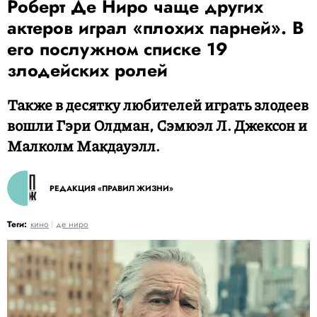
Роберт Де Ниро чаще других
актеров играл «плохих парней». В
его послужном списке 19
злодейских ролей
Также в десятку любителей играть злодеев
вошли Гэри Олдман, Сэмюэл Л. Джексон и
Малколм Макдауэлл.
РЕДАКЦИЯ «ПРАВИЛ ЖИЗНИ»
Теги:
кино
де ниро