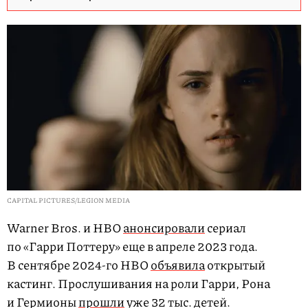
CAPITAL PICTURES/LEGION MEDIA
Warner Bros. и НВО
анонсировали
сериал
по «Гарри Поттеру» еще в апреле 2023 года.
В сентябре 2024-го HBO
объявила
открытый
кастинг. Прослушивания на роли Гарри, Рона
и Гермионы
прошли
уже 32 тыс. детей.