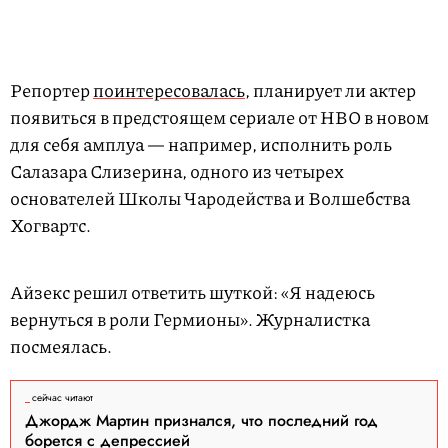
Репортер
поинтересовалась
, планирует ли актер
появиться в предстоящем сериале от HBO в новом
для себя амплуа — например, исполнить роль
Салазара Слизерина, одного из четырех
основателей Школы Чародейства и Волшебства
Хогвартс.
L
U
o
n
a
m
d
u
Айзекс решил ответить шуткой: «Я надеюсь
e
t
d
e
:
вернуться в роли Гермионы». Журналистка
1
0
0
посмеялась.
.
0
0
%
сейчас читают
Джордж Мартин признался, что последний год
борется с депрессией