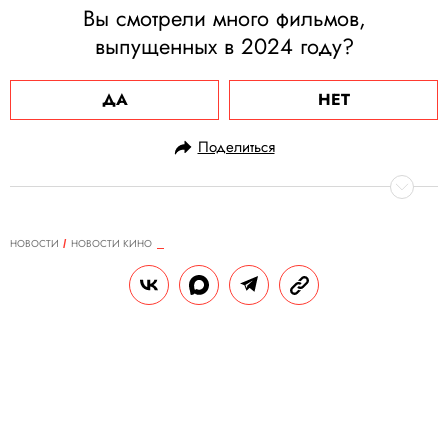
Вы смотрели много фильмов,
выпущенных в 2024 году?
ДА
НЕТ
Поделиться
НОВОСТИ
НОВОСТИ КИНО
11.02.2025, 13:37
Джейсон Айзекс, сыгравший
Люциуса Малфоя в фильмах о
Гарри Поттере, в шутку сказал, что
в предстоящем сериале HBO
хотел бы исполнить роль
Гермионы