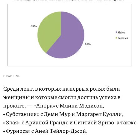
DEADLINE
Среди лент, в которых на первых ролях были
женщины и которые смогли достичь успеха в
прокате, — «Анора» с Майки Мэдисон,
«Субстанция» с Деми Мур и Маргарет Куолли,
«Злая» с Арианой Гранде и Синтией Эриво, а также
«Фуриоса» с Аней Тейлор-Джой.