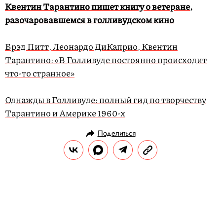
Квентин Тарантино пишет книгу о ветеране,
разочаровавшемся в голливудском кино
Брэд Питт, Леонардо ДиКаприо, Квентин
Тарантино: «В Голливуде постоянно происходит
что-то странное»
Однажды в Голливуде: полный гид по творчеству
Тарантино и Америке 1960-х
Поделиться
НОВОСТИ
НОВОСТИ КИНО
11.12.2019, 11:10
Сериал «Слуга народа» с
Владимиром Зеленским впервые