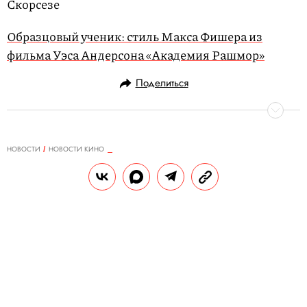
Скорсезе
Образцовый ученик: стиль Макса Фишера из
фильма Уэса Андерсона «Академия Рашмор»
Поделиться
НОВОСТИ
НОВОСТИ КИНО
12.02.2020, 10:04
ОБНОВЛЕНО
15.02.2026, 13:49
Дженнифер Энистон исполнился
51 год. Но как в это поверить?
Актрису поздравили коллеги, в том числе
и по сериалу «Друзья», а журнал Interview
посвятил ей обложку.