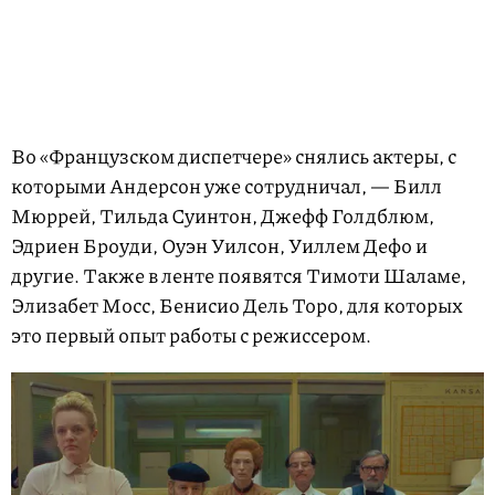
Во «Французском диспетчере» снялись актеры, с
которыми Андерсон уже сотрудничал, — Билл
Мюррей, Тильда Суинтон, Джефф Голдблюм,
Эдриен Броуди, Оуэн Уилсон, Уиллем Дефо и
другие. Также в ленте появятся Тимоти Шаламе,
Элизабет Мосс, Бенисио Дель Торо, для которых
это первый опыт работы с режиссером.