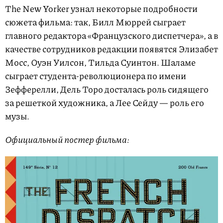
The New Yorker узнал некоторые подробности
сюжета фильма: так, Билл Мюррей сыграет
главного редактора «Французского диспетчера», а в
качестве сотрудников редакции появятся Элизабет
Мосс, Оуэн Уилсон, Тильда Суинтон. Шаламе
сыграет студента-революционера по имени
Зефферелли, Дель Торо досталась роль сидящего
за решеткой художника, а Лее Сейду — роль его
музы.
Официальный постер фильма: