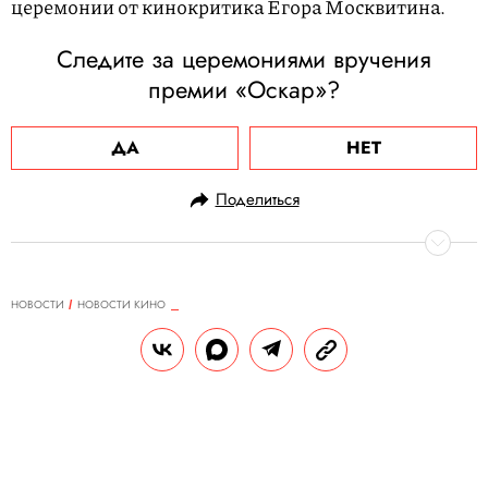
церемонии от кинокритика Егора Москвитина.
Следите за церемониями вручения
премии «Оскар»?
ДА
НЕТ
Поделиться
НОВОСТИ
НОВОСТИ КИНО
13.03.2023, 12:01
«Так вот как выглядит
мультивселенная!» Брендан
Фрейзер выступил с трогательной
речью, получая «Оскар» за