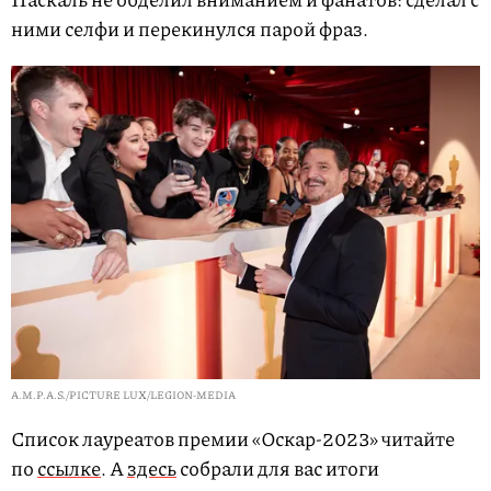
ними селфи и перекинулся парой фраз.
A.M.P.A.S./PICTURE LUX/LEGION-MEDIA
Список лауреатов премии «Оскар-2023» читайте
по
ссылке
. А
здесь
собрали для вас итоги