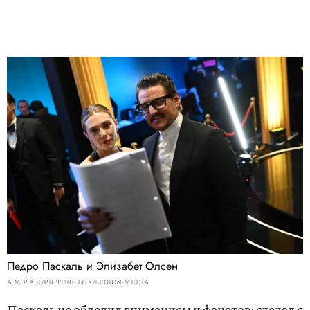
Педро Паскаль и Элизабет Олсен
A.M.P.A.S./PICTURE LUX/LEGION-MEDIA
Паскаль не обделил вниманием и фанатов: сделал с