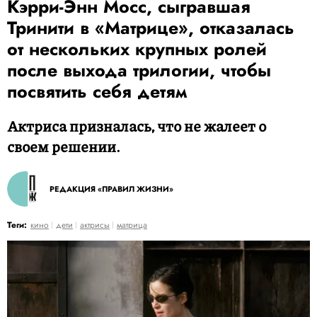
Кэрри-Энн Мосс, сыгравшая
Тринити в «Матрице», отказалась
от нескольких крупных ролей
после выхода трилогии, чтобы
посвятить себя детям
Актриса призналась, что не жалеет о
своем решении.
РЕДАКЦИЯ «ПРАВИЛ ЖИЗНИ»
Теги:
кино
дети
актрисы
матрица