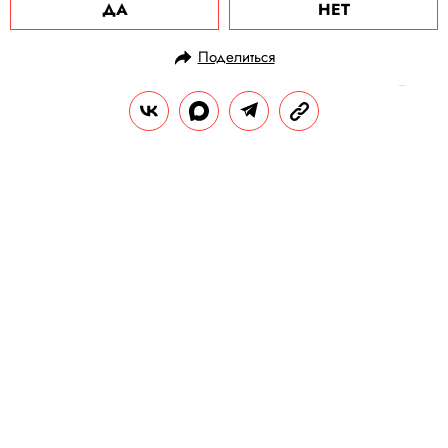
ДА
НЕТ
Поделиться
НОВОСТИ
НОВОСТИ КИНО
13.03.2025, 13:30
Умерла композитор София
Губайдулина, написавшая музыку
к «Маугли», фильмам «Вертикаль»
и «Чучело»
Ей было 93 года.
РЕДАКЦИЯ «ПРАВИЛ ЖИЗНИ»