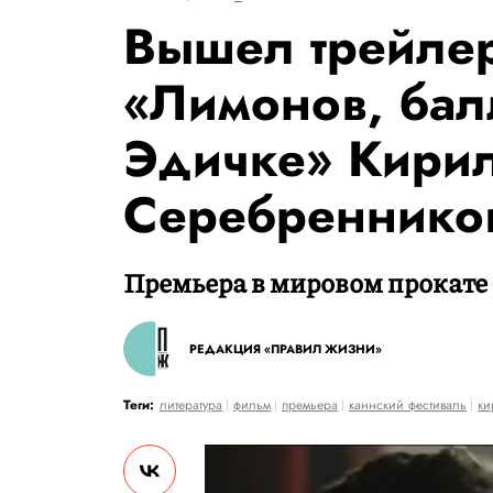
Вышел трейле
«Лимонов, бал
Эдичке» Кири
Серебреннико
Премьера в мировом прокате с
РЕДАКЦИЯ «ПРАВИЛ ЖИЗНИ»
Теги:
литература
фильм
премьера
каннский фестиваль
ки