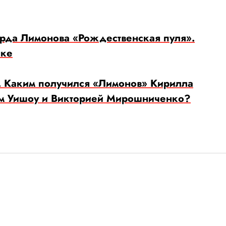
уарда Лимонова «Рождественская пуля».
ыке
а. Каким получился «Лимонов» Кирилла
м Уишоу и Викторией Мирошниченко?