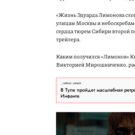
«Жизнь Эдуарда Лимонова слов
улицам Москвы и небоскребам 
сердца тюрем Сибири второй п
трейлера.
Каким получился «Лимонов» К
Викторией Мирошниченко, ра
сейчас читают
В Туле пройдет масштабная ретр
Инфанте