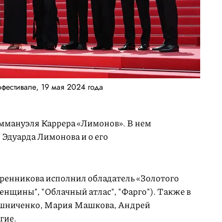
фестивале, 19 мая 2024 года
Эммануэля Каррера «Лимонов». В нем
 Эдуарда Лимонова и о его
ренникова исполнил обладатель «Золотого
енщины", "Облачный атлас", "Фарго"). Также в
ошниченко, Мария Машкова, Андрей
гие.