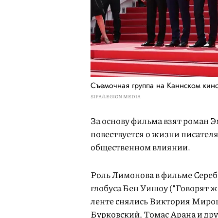
Съемочная группа на Каннском кино
SIPA/LEGION MEDIA
За основу фильма взят роман 
повествуется о жизни писателя
общественном влиянии.
Роль Лимонова в фильме Сереб
глобуса Бен Уишоу ("Говорят ж
ленте снялись Виктория Мир
Бурковский, Томас Арана и дру