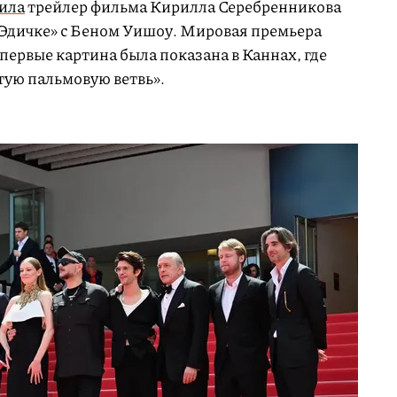
ила
трейлер фильма Кирилла Серебренникова
 Эдичке» с Беном Уишоу. Мировая премьера
Впервые картина была показана в Каннах, где
ую пальмовую ветвь».