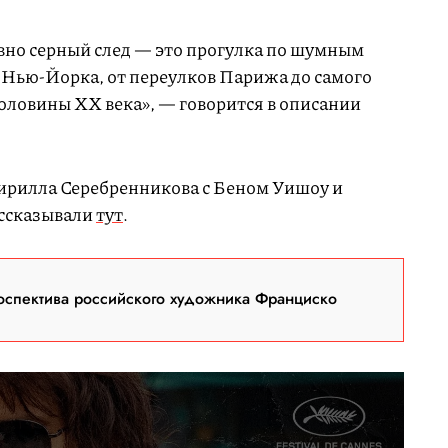
но серный след — это прогулка по шумным
Нью-Йорка, от переулков Парижа до самого
оловины XX века», — говорится в описании
ирилла Серебренникова с Беном Уишоу и
ссказывали
тут
.
оспектива российского художника Франциско