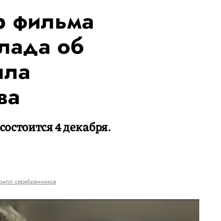
р фильма
лада об
лла
ва
остоится 4 декабря.
рилл серебренников