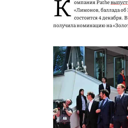
К
омпания Pathe
выпуст
«Лимонов, баллада об
состоится 4 декабря. 
получила номинацию на «Золот