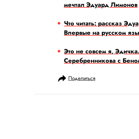
мечтал Эдуард Лимонов
Что читать: рассказ Эд
Впервые на русском яз
Это не совсем я, Эдичк
Серебренникова с Бено
Поделиться
НОВОСТИ
НОВОСТИ КИНО
13.11.2024, 11:06