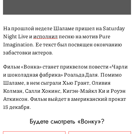
На прошлой неделе Шаламе пришел на Saturday
Night Live и
исполнил
песню на мотив Pure
Imagination. Ее текст был посвящен окончанию
забастовки актеров.
Фильм «Вонка» станет приквелом повести «Чарли
и шоколадная фабрика» Роальда Даля. Помимо
Шаламе, в нем сыграли Хью Грант, Оливия
Колман, Салли Хокинс, Кигэн-Майкл Ки и Роуэн
Аткинсон. Фильм выйдет в американский прокат
15 декабря.
Будете смотреть «Вонку»?