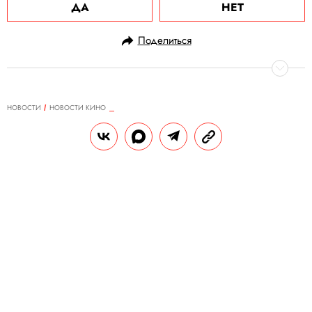
ДА
НЕТ
Поделиться
НОВОСТИ
НОВОСТИ КИНО
14.11.2023, 09:19
Netflix начнет съемки нового
сезона «Уэнсдэй» весной 2024
года
Производство сериала перенесут из
Румынии в Ирландию.
РЕДАКЦИЯ «ПРАВИЛ ЖИЗНИ»