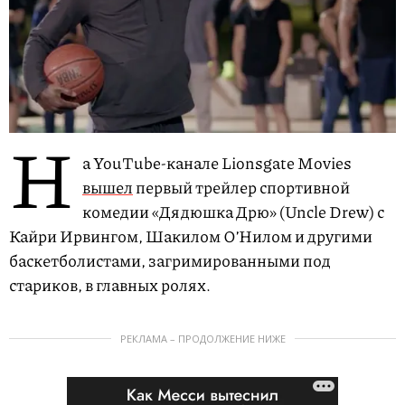
Н
а YouTube-канале Lionsgate Movies
вышел
первый трейлер спортивной
комедии «Дядюшка Дрю» (Uncle Drew) с
Кайри Ирвингом, Шакилом ОʼНилом и другими
баскетболистами, загримированными под
стариков, в главных ролях.
РЕКЛАМА – ПРОДОЛЖЕНИЕ НИЖЕ