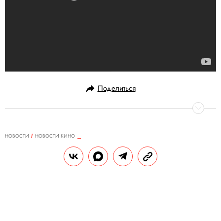
Поделиться
НОВОСТИ
НОВОСТИ КИНО
14.02.2018, 16:40
Министерство культуры
передумало наказывать кинотеатр
«Пионер» за показ «Смерти
Сталина»