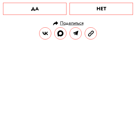
ДА
НЕТ
Поделиться
НОВОСТИ
НОВОСТИ КИНО
15.12.2023, 09:17
Создатели сериала «Слово
пацана» запустили социально-
просветительский проект «Пацаны
меняются»
Проект призван помочь подросткам и их
родителям справиться с трудностями
переходного возраста, показывая на