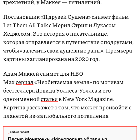
трехлетний, у Маккея — пятилетний.
Постановщик «11 друзей Оушена» снимет фильм
Let Them All Talk с Мерил Стрип и Лукасом
Хеджесом. Это история о писательнице,
которая отправляется в путешествие с подругами,
чтобы «залечить свои душевные раны». Премьера
картины запланирована на 2020 год.
Адам Маккей снимет для HBO
Max
сериал
«Необитаемая земля» по мотивам
бестселлера Дэвида Уоллеса-Уэллса и его
одноименной
статьи
в New York Magazine.
Картина расскажет о том, что может произойти с
планетой из-за глобального потепления
сейчас читают
Песню Монеточки «Монополия» убрали из