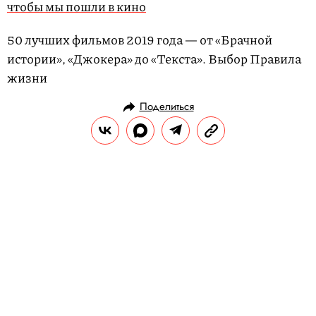
чтобы мы пошли в кино
50 лучших фильмов 2019 года — от «Брачной
истории», «Джокера» до «Текста». Выбор Правила
жизни
Поделиться
НОВОСТИ
НОВОСТИ КИНО
16.01.2020, 09:35
Спин-офф к «Игре престолов»
может выйти уже в 2022 году
Действие «Дома Дракона» будет
разворачиваться за 300 лет до событий
«Игры престолов» и расскажет о династии