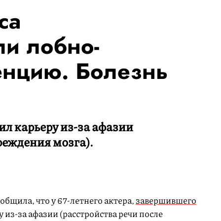
са
ли лобно-
енцию. Болезнь
ил карьеру из-за афазии
реждения мозга).
общила, что у 67-летнего актера,
завершившего
 из-за афазии (расстройства речи после