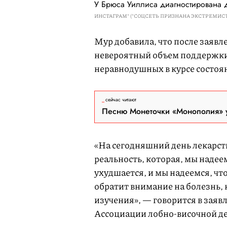
У Брюса Уиллиса диагностирована 
ИНСТАГРАМ* (*СОЦСЕТЬ ПРИЗНАНА ЭКСТРЕМИСТ
Мур добавила, что после заявл
невероятный объем поддержки 
неравнодушных в курсе состоян
сейчас читают
Песню Монеточки «Монополия» у
«На сегодняшний день лекарств
реальность, которая, мы надее
ухудшается, и мы надеемся, ч
обратит внимание на болезнь, 
изучения», — говорится в заяв
Ассоциации лобно-височной д