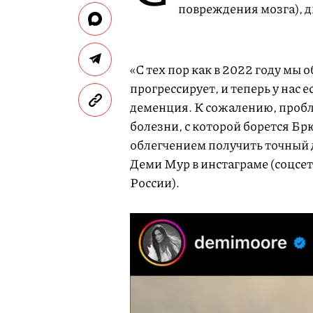
повреждения мозга), 
«С тех пор как в 2022 году мы 
прогрессирует, и теперь у нас 
деменция. К сожалению, пробл
болезни, с которой борется Брю
облегчением получить точный 
Деми Мур в инстаграме (соцсет
России).