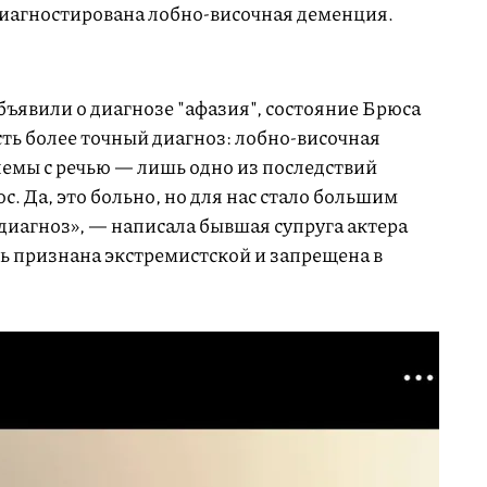
диагностирована лобно-височная деменция.
объявили о диагнозе "афазия", состояние Брюса
есть более точный диагноз: лобно-височная
емы с речью — лишь одно из последствий
с. Да, это больно, но для нас стало большим
диагноз», — написала бывшая супруга актера
ь признана экстремистской и запрещена в