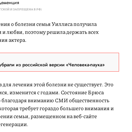
деменция
СКОЙ И ЗАПРЕЩЕНА В РФ)
ения о болезни семья Уиллиса получила
и любви, поэтому решила держать всех
ия актера.
брали из российской версии «Человека-паука»
 для лечения этой болезни не существует. Это
мся, изменится с годами. Состояние Брюса
то благодаря вниманию СМИ общественность
которая требует гораздо большего внимания и
лении семьи, размещенном на веб-сайте
егенерации.