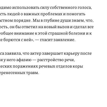
ходимо использовать силу собственного голоса,
сть людей о важных проблемах и помогать
частном порядке. Мы в глубине души знаем, что,
ость, он бы ответил на новый вызов и сделал все
еобщее внимание к этой страшной болезни и к
е борются с ней», — гласит заявление.
а заявила, что актер завершает карьеру после
и у него афазию — расстройство речи,
ческих поражениях речевых отделов коры
перенесенных травм.