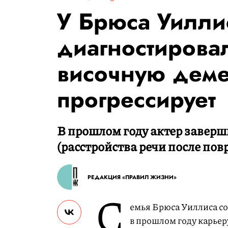
У Брюса Уилли
диагностирова
височную дем
прогрессирует
В прошлом году актер заверш
(расстройства речи после пов
РЕДАКЦИЯ «ПРАВИЛ ЖИЗНИ»
С
емья Брюса Уиллиса со
в прошлом году карьеру