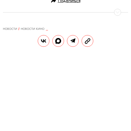
Поделиться
НОВОСТИ
НОВОСТИ КИНО
21.01.2024, 13:23
Звезду «Голодных игр» Джоша
Хатчерсона всерьез рассматривали
на главную роль в одном из
фильмов «Один дома»
По его словам, тогда ему было 11 лет.
РЕДАКЦИЯ «ПРАВИЛ ЖИЗНИ»
Теги:
кино
актеры
мемы