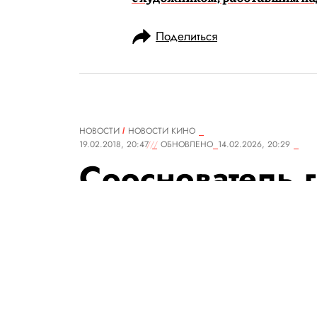
Поделиться
НОВОСТИ
НОВОСТИ КИНО
19.02.2018, 20:47
ОБНОВЛЕНО
14.02.2026, 20:29
Сооснователь 
решил снять ф
Цое
Алексей Рыбин также раскри
Кирилла Серебренникова «Ле