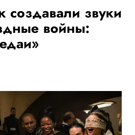
к создавали звуки
здные войны:
едаи»