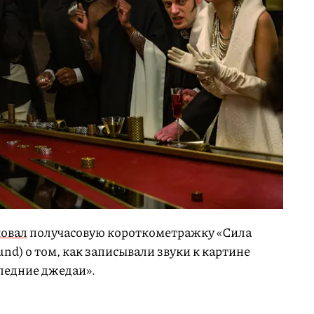
овал
получасовую короткометражку «Сила
ound) о том, как записывали звуки к картине
ледние джедаи».