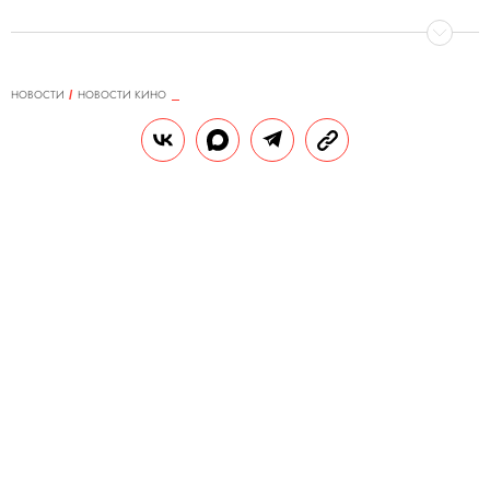
НОВОСТИ
НОВОСТИ КИНО
21.03.2025, 13:06
Сидни Суини спродюсирует
фильм, основанный на рассказе
из интернета
Она также исполнит главную роль в
киноленте.
РЕДАКЦИЯ «ПРАВИЛ ЖИЗНИ»
Теги:
кино
фильм
актриса