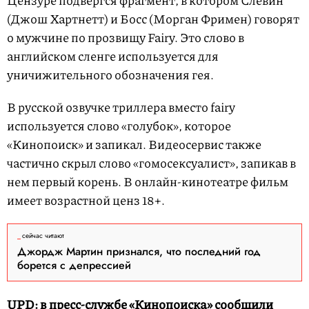
Цензуре подвергся фрагмент, в котором Слевин
(Джош Хартнетт) и Босс (Морган Фримен) говорят
о мужчине по прозвищу Fairy. Это слово в
английском сленге используется для
уничижительного обозначения гея.
В русской озвучке триллера вместо fairy
используется слово «голубок», которое
«Кинопоиск» и запикал. Видеосервис также
частично скрыл слово «гомосексуалист», запикав в
нем первый корень. В онлайн-кинотеатре фильм
имеет возрастной ценз 18+.
сейчас читают
Джордж Мартин признался, что последний год
борется с депрессией
UPD: в пресс-службе «Кинопоиска» сообщили