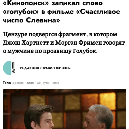
«Кинопоиск» запикал слово
«голубок» в фильме «Счастливое
число Слевина»
Цензуре подвергся фрагмент, в котором
Джош Хартнетт и Морган Фримен говорят
о мужчине по прозвищу Голубок.
РЕДАКЦИЯ «ПРАВИЛ ЖИЗНИ»
Теги:
россия
кино
цензура
секс