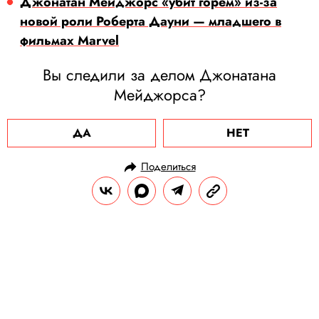
Джонатан Мейджорс «убит горем» из-за
новой роли Роберта Дауни — младшего в
фильмах Marvel
Вы следили за делом Джонатана
Мейджорса?
ДА
НЕТ
Поделиться
НОВОСТИ
НОВОСТИ КИНО
22.11.2024, 17:55
Леонардо ДиКаприо и Кейт
Уинслет воссоединились на
премьере нового фильма с