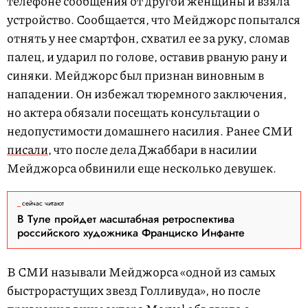
телефоне сообщения от другой женщины и взяла
устройство. Сообщается, что Мейджорс попытался
отнять у нее смартфон, схватил ее за руку, сломав
палец, и ударил по голове, оставив рваную рану и
синяки. Мейджорс был признан виновным в
нападении. Он избежал тюремного заключения,
но актера обязали посещать консультации о
недопустимости домашнего насилия. Ранее СМИ
писали
, что после дела Джаббари в насилии
Мейджорса обвинили еще несколько девушек.
сейчас читают
В Туле пройдет масштабная ретроспектива
российского художника Франциско Инфанте
В СМИ называли Мейджорса «одной из самых
быстрорастущих звезд Голливуда», но после