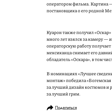
оператором фильма. Картина 
постановщика о его родной Ме
Куарон также получил «Оскар» 
много лет взялся за камеру — 
операторскую работу получае
мексиканца снимает его давни
обладатель «Оскара», в том чис
В номинациях «Лучшее сведени
монтаж» победила «Богемская 
за лучший дизайн костюмов и 
за лучший грим.
Поделиться