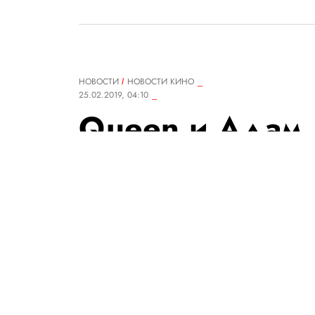
НОВОСТИ
НОВОСТИ КИНО
25.02.2019, 04:10
Queen и Адам 
церемонию «О
Они исполнили самые знамен
Champions и We Will Rock You
РЕДАКЦИЯ «ПРАВИЛ ЖИЗНИ»