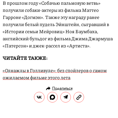
В прошлом году «Собачью пальмовую ветвь»
получили собаки-актеры из фильма Маттео
Гарроне «Догмэн». Также эту награду ранее
получили белый пудель Эйнштейн, сыгравший в
«Истории семьи Мейровиц» Ноя Баумбаха,
английский бульдог из фильма Джима Джармуша
«Патерсон» и джек-рассел из «Артиста».
ЧИТАЙТЕ ТАКЖЕ:
«Однажды в Голливуде»: без спойлеров о самом
ожидаемом фильме этого лета
Поделиться
НОВОСТИ
НОВОСТИ КИНО