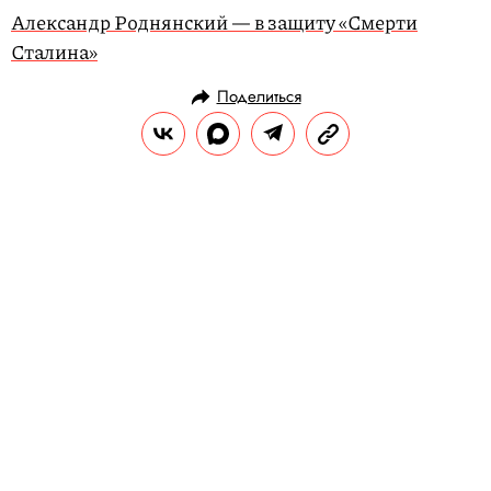
Александр Роднянский — в защиту «Смерти
Сталина»
Поделиться
НОВОСТИ
НОВОСТИ КИНО
26.07.2019, 11:30
Охота на зомби продолжается:
вышел трейлер «Добро
пожаловать в Zомбилэнд 2»
В фильме тот же звездный состав: Вуди
Харрельсон, Эмма Стоун и Джесси
Айзенберг.