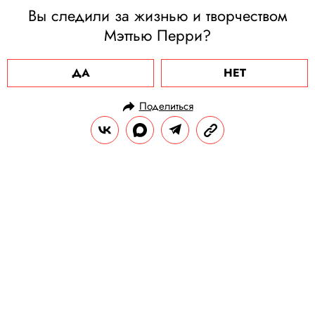
Вы следили за жизнью и творчеством
Мэттью Перри?
ДА
НЕТ
Поделиться
НОВОСТИ
НОВОСТИ КИНО
26.08.2024, 09:59
Квентин Тарантино заявил, что
Алек Болдуин отчасти виноват в
гибели оператора Галины Хатчинс
В июле с актера сняли все обвинения, но
Тарантино считает, что на нем лежит 10%