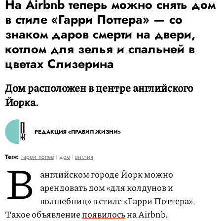
На Airbnb теперь можно снять дом
в стиле «Гарри Поттера» — со
знаком даров смерти на двери,
котлом для зелья и спальней в
цветах Слизерина
Дом расположен в центре английского
Йорка.
РЕДАКЦИЯ «ПРАВИЛ ЖИЗНИ»
В
Теги:
гарри поттер
дом
англия
английском городе Йорк можно
арендовать дом «для колдунов и
волшебниц» в стиле «Гарри Поттера».
Такое объявление
появилось
на Airbnb.