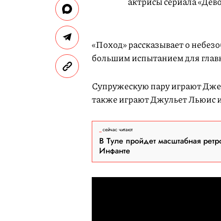
актрисы сериала «Дево
«Поход» рассказывает о небезо
большим испытанием для глав
Супружескую пару играют Джен
также играют Джульет Льюис и
сейчас читают
В Туле пройдет масштабная ретр
Инфанте