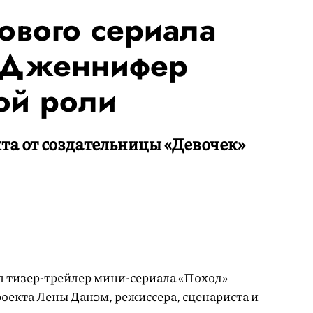
ового сериала
 Дженнифер
ой роли
та от создательницы «Девочек»
 тизер-трейлер мини-сериала «Поход»
роекта Лены Данэм, режиссера, сценариста и