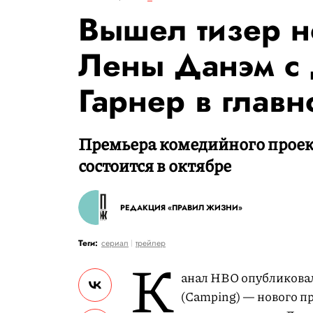
Вышел тизер н
Лены Данэм с
Гарнер в главн
Премьера комедийного проек
состоится в октябре
РЕДАКЦИЯ «ПРАВИЛ ЖИЗНИ»
Теги:
сериал
трейлер
К
анал HBO опубликовал
(Camping) — нового п