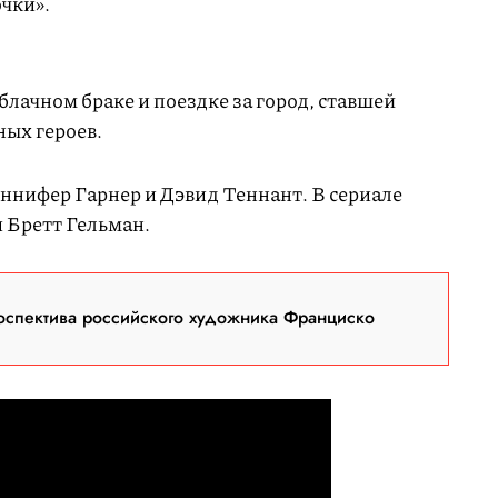
чки».
блачном браке и поездке за город, ставшей
ных героев.
нифер Гарнер и Дэвид Теннант. В сериале
 Бретт Гельман.
оспектива российского художника Франциско