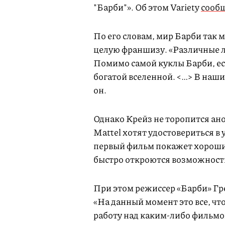
"Барби"». Об этом Variety
сооб
По его словам, мир Барби так 
целую франшизу. «Различные л
Помимо самой куклы Барби, ест
богатой вселенной. <…> В наш
он.
Однако Крейз не торопится ан
Mattel хотят удостовериться в 
первый фильм покажет хорошие
быстро откроются возможности
При этом режиссер «Барби» Гр
«На данный момент это все, чт
работу над каким-либо фильмом