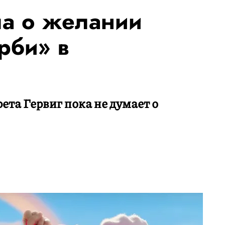
ла о желании
рби» в
ета Гервиг пока не думает о