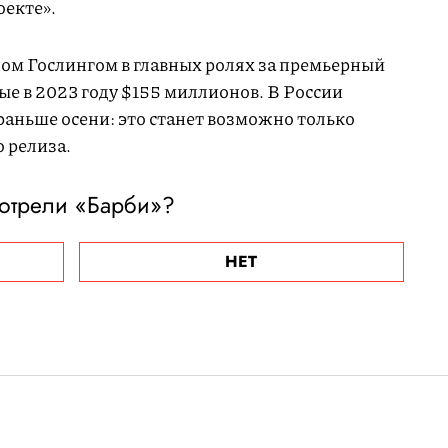
оекте».
ном Гослингом в главных ролях за премьерный
е в 2023 году $155 миллионов. В России
раньше осени: это станет возможно только
 релиза.
отрели «Барби»?
НЕТ