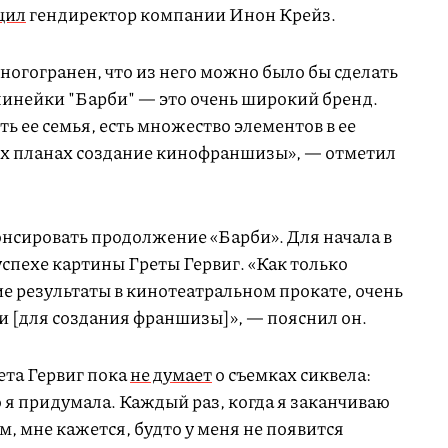
щил
гендиректор компании Инон Крейз.
многогранен, что из него можно было бы сделать
инейки "Барби" — это очень широкий бренд.
ь ее семья, есть множество элементов в ее
их планах создание кинофраншизы», — отметил
онсировать продолжение «Барби». Для начала в
успехе картины Греты Гервиг. «Как только
 результаты в кинотеатральном прокате, очень
 [для создания франшизы]», — пояснил он.
ета Гервиг пока
не думает
о съемках сиквела:
о я придумала. Каждый раз, когда я заканчиваю
, мне кажется, будто у меня не появится