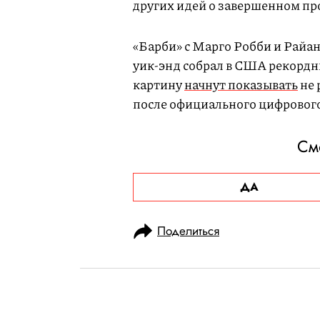
других идей о завершенном пр
«Барби» с Марго Робби и Райа
уик-энд собрал в США рекордны
картину
начнут показывать
не 
после официального цифрового
См
ДА
Поделиться