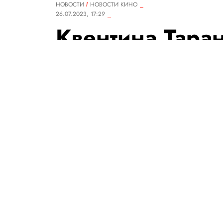
НОВОСТИ
НОВОСТИ КИНО
26.07.2023, 17:29
Квентина Тара
покупающим би
В соцсетях шутя
хотел снова ув
Робби
В фильмах Тарантино постоя
ступней, за что режиссера н
РЕДАКЦИЯ «ПРАВИЛ ЖИЗНИ»