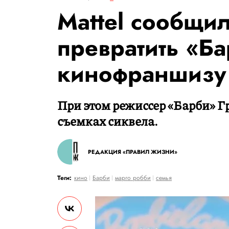
Mattel сообщи
превратить «Ба
кинофраншизу
При этом режиссер «Барби» Гр
съемках сиквела.
РЕДАКЦИЯ «ПРАВИЛ ЖИЗНИ»
Теги:
кино
Барби
марго робби
семья