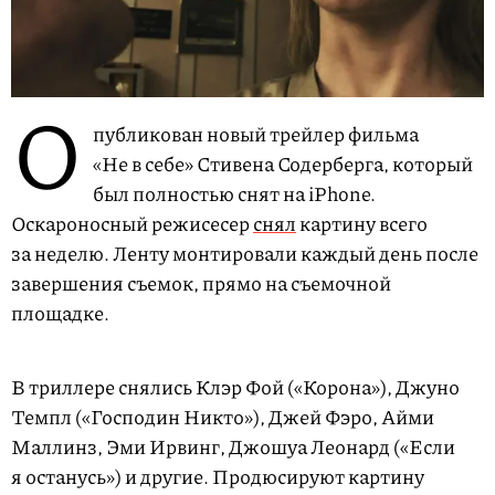
О
публикован новый трейлер фильма
«Не в себе» Стивена Содерберга, который
был полностью снят на iPhone.
Оскароносный режисесер
снял
картину всего
за неделю. Ленту монтировали каждый день после
завершения съемок, прямо на съемочной
площадке.
В триллере снялись Клэр Фой («Корона»), Джуно
Темпл («Господин Никто»), Джей Фэро, Айми
Маллинз, Эми Ирвинг, Джошуа Леонард («Если
я останусь») и другие. Продюсируют картину