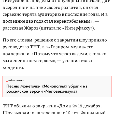
«Безусловно, предельно популярный в начале, да и
в середине и на пике своего развития, он стал
серьезно терять аудиторию в последние годы. И в
последние два года стал нерентабельным», —
рассказал Жаров (цитата по
«Интерфаксу»
).
По его словам, решение о закрытии шоу приняло
руководство ТНТ, а в «Газпром-медиа» его
поддержали. «Потому что четко видели, сколько
мы денег на нем теряем», — уточнил глава
холдинга.
сейчас читают
Песню Монеточки «Монополия» убрали из
российской версии «Человека-паука»
ТНТ
объявил
о закрытии «Дома-2» 18 декабря.
Шоу выходило на телеканале 16 лет. Финальный