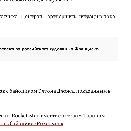
атчика «Централ Партнершип» ситуацию пока
оспектива российского художника Франциско
 так с байопиком Элтона Джона, показанным в
есню Rocket Man вместе с актером Тэроном
го в байопике «Рокетмен»