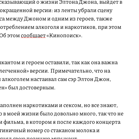
ссказывающий о жизни Элтона Джона, выйдет в
сокращенной версии: из ленты убрали сцену
са между Джоном и одним из героев, также
потреблением алкоголя и наркотиков, при этом
 Об этом
сообщает
«Кинопоиск».
антом и героем оставили, так как она важна
блегченной» версии. Примечательно, что на
и алкоголем настаивал сам сэр Элтон Джон,
ен» был достоверным.
наполнен наркотиками и сексом, но все знают,
ого в моей жизни было довольно много, так что не
и фильма, в котором я после каждого концерта
стиничный номер со стаканом молока и
снял
свою позицию музыкант.