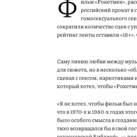
Ф
ильм «Рокетмен», ра
российский прокат в 
гомосексуального сек
сократили количество сцен с у
рейтинг ленты оставили «18+».
Саму линию любви между музык
для сюжета, но в несколько «о
сценах с сексом, наркотиками 
который хотел, чтобы «Рокетм
«Я не хотел, чтобы фильм был 
что в 1970-х и 1980-х годах эт
было особого смысла в создани
тихо возвращался бы в свой го
гедеоновской Библией», —
поя