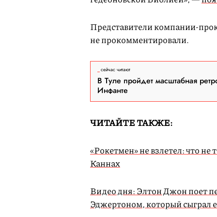
Представители компании-прок
не прокомментировали.
сейчас читают
В Туле пройдет масштабная ретр
Инфанте
ЧИТАЙТЕ ТАКЖЕ:
«Рокетмен» не взлетел: что не
Каннах
Видео дня: Элтон Джон поет п
Эджертоном, который сыграл е