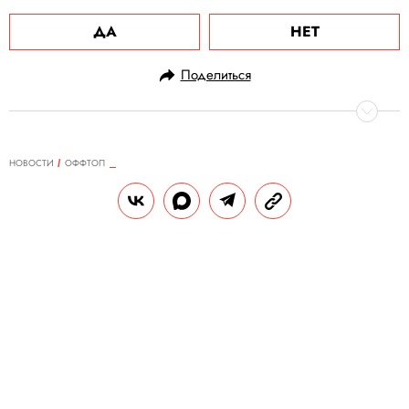
ДА
НЕТ
Поделиться
НОВОСТИ
ОФФТОП
01.09.2023, 17:46
Человек-паук выгуливает собак и
обнимается с котами. Это не новая
часть фильма про супергероя, а
снимки талантливого фотографа
Фотограф из Таиланда создает серии
снимков о приключениях фигурки
супергероя и его хвостатых друзей.