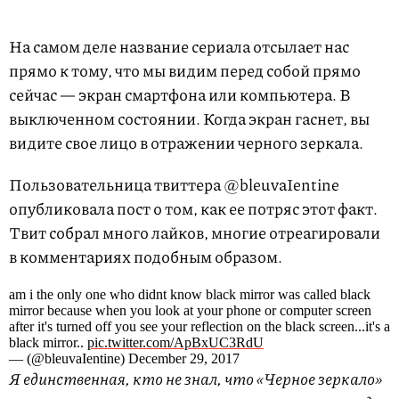
На самом деле название сериала отсылает нас
прямо к тому, что мы видим перед собой прямо
сейчас — экран смартфона или компьютера. В
выключенном состоянии. Когда экран гаснет, вы
видите свое лицо в отражении черного зеркала.
Пользовательница твиттера @bleuvaIentine
опубликовала пост о том, как ее потряс этот факт.
Твит собрал много лайков, многие отреагировали
в комментариях подобным образом.
am i the only one who didnt know black mirror was called black
mirror because when you look at your phone or computer screen
after it's turned off you see your reflection on the black screen...it's a
black mirror..
pic.twitter.com/ApBxUC3RdU
— (@bleuvaIentine) December 29, 2017
Я единственная, кто не знал, что «Черное зеркало»