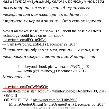
называется «черным зеркалом», потому что когда
ты смотришь на выключенный экран своего
телефона или компьютера, вы видите свое
отражение в черном экране... Это черное зеркало...
Now it all makes sense, the show is all about the possible effects
technology could have on us, I'm shook
pic.twitter.com/dPO1qSbBel
— Sam (@srodriguezdot11) December 29, 2017
Теперь все приобрело смысл, сериал — о том, как
технологии могут влиять на нас. Я потрясена
.
I am beyond shook
pic.twitter.com/Ye7XpjdfKn
— Devin (@Devlineo_) December 29, 2017
Меня трясет.
pic.twitter.com/DoJWNoSt3g
— elisabeth moss stan account (@nintey8babe)
December 30, 2017
OMG!!!
OR YOUR TV!!!
pic.twitter.com/hoH1thsPYC
— MrGifsQuotesOfficial (@theOrangeRash)
December 30, 2017
РЕКЛАМА – ПРОДОЛЖЕНИЕ НИЖЕ