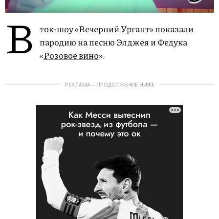
В
ток-шоу «Вечерний Ургант» показали
пародию на песню Элджея и Федука
«
Розовое вино
».
РЕКЛАМА – ПРОДОЛЖЕНИЕ НИЖЕ