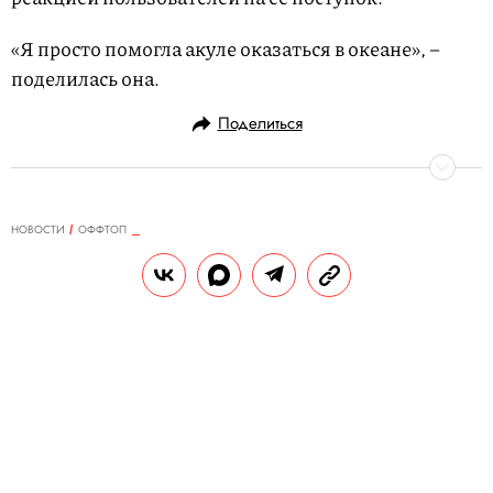
«Я просто помогла акуле оказаться в океане», –
поделилась она.
Поделиться
НОВОСТИ
ОФФТОП
28.09.2017, 15:45
Посмотрите, как двухлетняя
девочка ворует попкорн у принца
Гарри
РЕДАКЦИЯ САЙТА
Теги:
новости
принц гарри