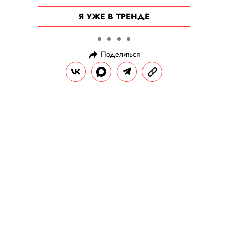
Я УЖЕ В ТРЕНДЕ
Поделиться
НОВОСТИ
ОФФТОП
16.12.2023, 17:15
Гарри Поттер как герой культового
фильма Де Пальмы «Лицо со
шрамом»: нейросеть отправила
волшебников в криминальный
Майами
Мальчик со шрамом на лбу превратился в