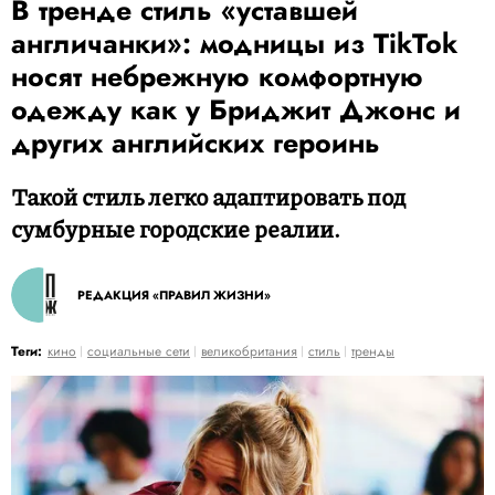
В тренде стиль «уставшей
англичанки»: модницы из TikTok
носят небрежную комфортную
одежду как у Бриджит Джонс и
других английских героинь
Такой стиль легко адаптировать под
сумбурные городские реалии.
РЕДАКЦИЯ «ПРАВИЛ ЖИЗНИ»
Теги:
кино
социальные сети
великобритания
стиль
тренды