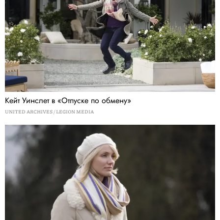
Кейт Уинслет в «‎Отпуске по обмену»‎
UNITED ARCHIVES / LEGION MEDIA