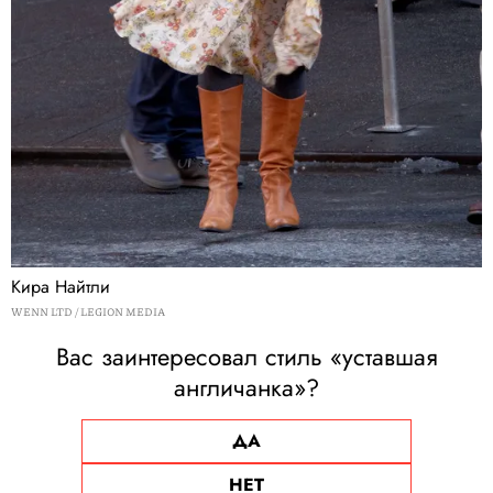
Кира Найтли
WENN LTD / LEGION MEDIA
Вас заинтересовал стиль «уставшая
англичанка»?
ДА
НЕТ