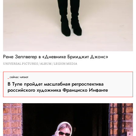
Рене Зеллвегер в «Дневнике Брииджит Джонс»
UNIVERSAL PICTURES / ALBUM / LEGION MEDIA
сейчас читают
В Туле пройдет масштабная ретроспектива
российского художника Франциско Инфанте