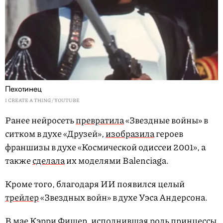
Пехотинец
I CREATE A THING / YOUTUBE
Ранее нейросеть
превратила
«Звездные войны» в
ситком в духе «Друзей»,
изобразила
героев
франшизы в духе «Космической одиссеи 2001», а
также
сделала
их моделями Balenciaga.
Кроме того, благодаря ИИ появился целый
трейлер
«Звездных войн» в духе Уэса Андерсона.
В мае Кэрри Фишер, исполнившая роль принцессы