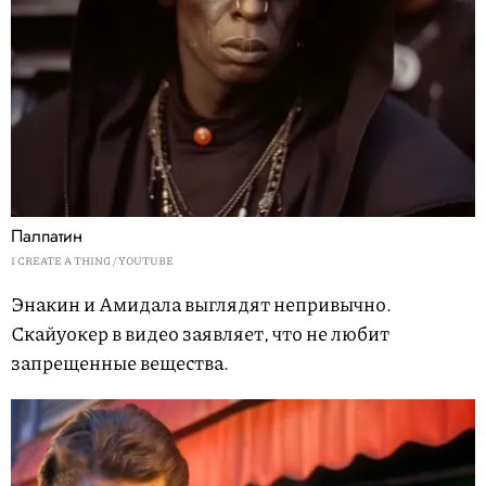
Палпатин
I CREATE A THING / YOUTUBE
Энакин и Амидала выглядят непривычно.
Скайуокер в видео заявляет, что не любит
запрещенные вещества.