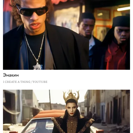
Энакин
I CREATE A THING / YOUTUBE