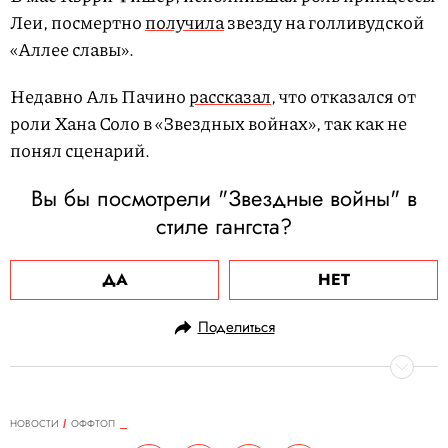
Леи, посмертно
получила
звезду на голливудской
«Аллее славы».
Недавно Аль Пачино
рассказал
, что отказался от
роли Хана Соло в «Звездных войнах», так как не
понял сценарий.
Вы бы посмотрели "Звездные войны" в
стиле гангста?
ДА
НЕТ
Поделиться
НОВОСТИ
ОФФТОП