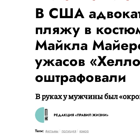
В США адвокат
пляжу в костю
Майкла Майерс
ужасов «Хелло
оштрафовали
В руках у мужчины был «окр
РЕДАКЦИЯ «ПРАВИЛ ЖИЗНИ»
Теги:
фильмы
полиция
юмор