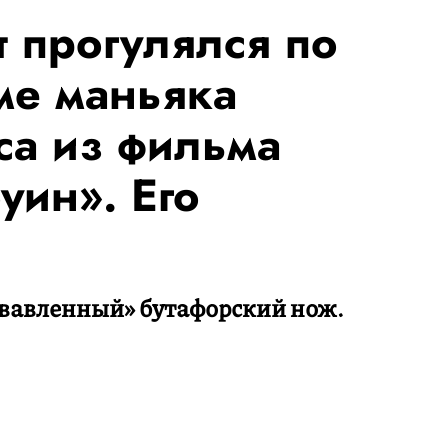
 прогулялся по
ме маньяка
а из фильма
уин». Его
овавленный» бутафорский нож.