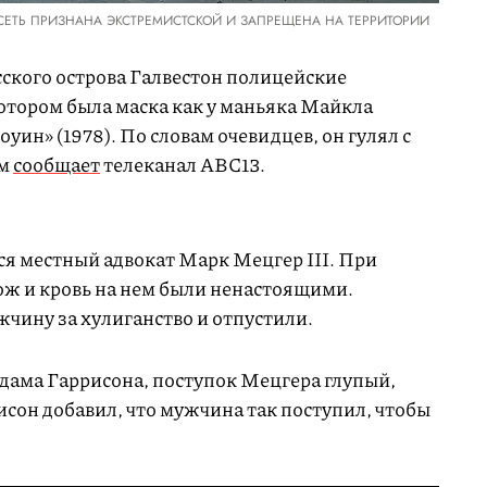
 СЕТЬ ПРИЗНАНА ЭКСТРЕМИСТСКОЙ И ЗАПРЕЩЕНА НА ТЕРРИТОРИИ
сского острова Галвестон полицейские
отором была маска как у маньяка Майкла
уин» (1978). По словам очевидцев, он гулял с
ом
сообщает
телеканал ABC13.
я местный адвокат Марк Мецгер III. При
ож и кровь на нем были ненастоящими.
ину за хулиганство и отпустили.
ама Гаррисона, поступок Мецгера глупый,
исон добавил, что мужчина так поступил, чтобы