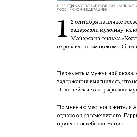
THEBIKERLAWYER/FACEBOOK (СОЦИАЛЬНАЯ
РОССИЙСКОЙ ФЕДЕРАЦИИ)
1
3 сентября на пляже теха
задержали мужчину, на к
Майерса из фильма «Хелло
окровавленным ножом. Об эт
Переодетым мужчиной оказалс
задержании выяснилось, что н
Полицейские оштрафовали мужч
По мнению местного жителя Ад
однако он рассмешил его. Гарр
привлечь к себе внимание.