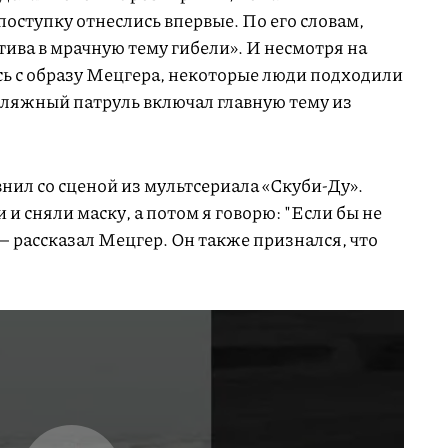
поступку отнеслись впервые. По его словам,
тива в мрачную тему гибели». И несмотря на
ись с образу Мецгера, некоторые люди подходили
пляжный патруль включал главную тему из
нил со сценой из мультсериала «Скуби-Ду».
и сняли маску, а потом я говорю: "Если бы не
 — рассказал Мецгер. Он также признался, что