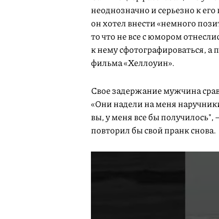
неоднозначно и серьезно к его 
он хотел внести «немного пози
то что не все с юмором отнесл
к нему сфотографироваться, а 
фильма «Хеллоуин».
Свое задержание мужчина срав
«Они надели на меня наручники 
вы, у меня все бы получилось",
повторил бы свой пранк снова.