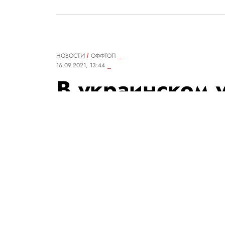
НОВОСТИ
ОФФТОП
16.09.2021, 13:44
В украинском 
открыли первы
факультет TikT
Обучение студентов начнут «с
выдадут соответствующие ди
РЕДАКЦИЯ «ПРАВИЛ ЖИЗНИ»