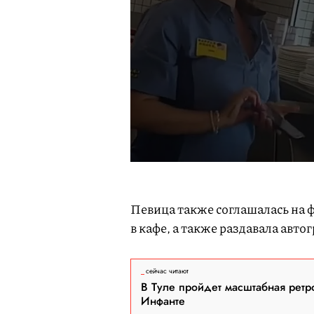
Певица также соглашалась на 
в кафе, а также раздавала авто
сейчас читают
В Туле пройдет масштабная ретр
Инфанте