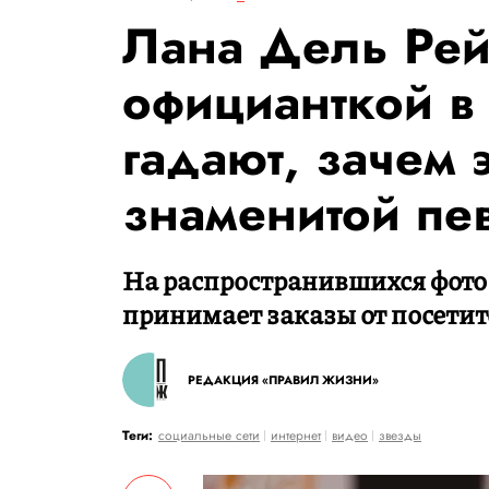
Лана Дель Рей
официанткой в 
гадают, зачем 
знаменитой пе
На распространившихся фото и
принимает заказы от посетит
РЕДАКЦИЯ «ПРАВИЛ ЖИЗНИ»
Теги:
социальные сети
интернет
видео
звезды