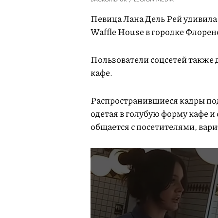
Певица Лана Дель Рей удивила
Waffle House в городке Флорен
Пользователи соцсетей также д
кафе.
Распространившиеся кадры по
одетая в голубую форму кафе 
общается с посетителями, вари