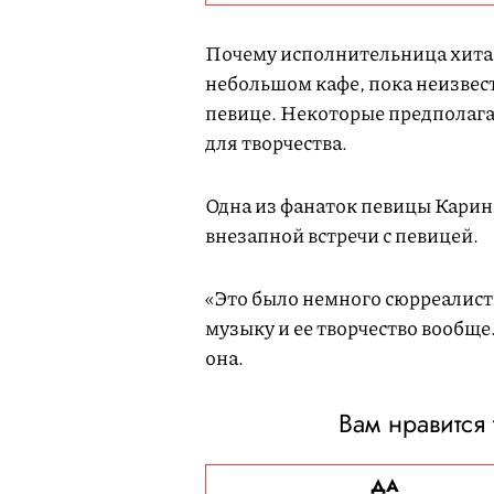
Почему исполнительница хита
небольшом кафе, пока неизвест
певице. Некоторые предполага
для творчества.
Одна из фанаток певицы Кари
внезапной встречи с певицей.
«Это было немного сюрреалисти
музыку и ее творчество вообще
она.
Вам нравится
ДА