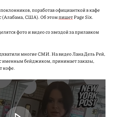
 поклонников, поработав официанткой в кафе
с (Алабама, США). Об этом
пишет
Page Six.
елятся фото и видео со звездой за прилавком
дхватили многие СМИ. На видео Лана Дель Рей,
и с именным бейджиком, принимает заказы,
т кофе.