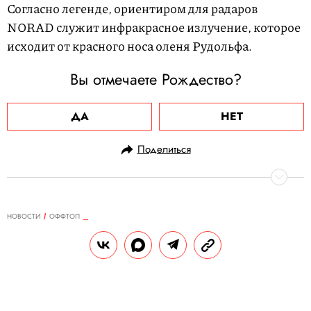
Согласно легенде, ориентиром для радаров
NORAD служит инфракрасное излучение, которое
исходит от красного носа оленя Рудольфа.
Вы отмечаете Рождество?
ДА
НЕТ
Поделиться
НОВОСТИ
ОФФТОП
24.12.2023, 09:52
В тюрьме в Бразилии сторожевых
собак заменили на гусей
Сотрудники тюрьмы говорят, что гусей