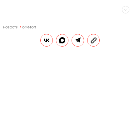
НОВОСТИ
ОФФТОП
26.05.2021, 18:08
ОБНОВЛЕНО
15.02.2026, 00:45
Губернатору Забайкальского края
пожаловались на дом в
аварийном состоянии. Пресс-
служба заявила, что это не дом
наклонен, а «горизонт завален»
Дом признан аварийным еще с прошлого
года, сейчас его наклон может составлять
около 50 сантиметров.
РЕДАКЦИЯ «ПРАВИЛ ЖИЗНИ»