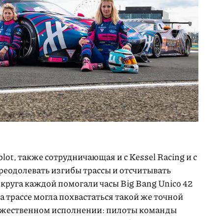
t, также сотрудничающая и с Kessel Racing и с
преодолевать изгибы трассы и отсчитывать
круга каждой помогали часы Big Bang Unico 42
 трассе могла похвастаться такой же точной
мужественном исполнении: пилоты команды