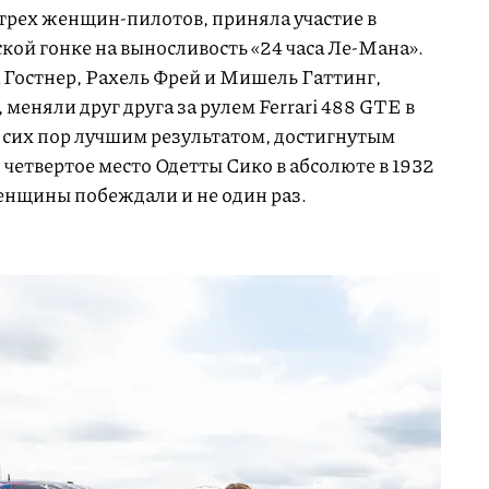
 трех женщин-пилотов, приняла участие в
кой гонке на выносливость «24 часа Ле-Мана».
 Гостнер, Рахель Фрей и Мишель Гаттинг,
меняли друг друга за рулем Ferrari 488 GTE в
о сих пор лучшим результатом, достигнутым
четвертое место Одетты Сико в абсолюте в 1932
женщины побеждали и не один раз.