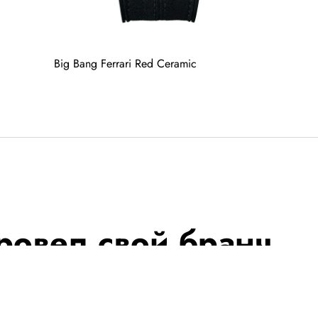
Big Bang Ferrari Red Ceramic
ровел свой бранч
«Кинотавр»