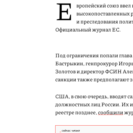
Е
вропейский союз ввел
высокопоставленных р
и преследования поли
Официальный журнал ЕС.
Под ограничения попали глава
Бастрыкин, генпрокурор Игор
Золотов и директор ФСИН Алек
санкции также предполагают з
США, в свою очередь, вводят 
должностных лиц России. Их и
реестре позднее,
сообщили
жур
сейчас читают