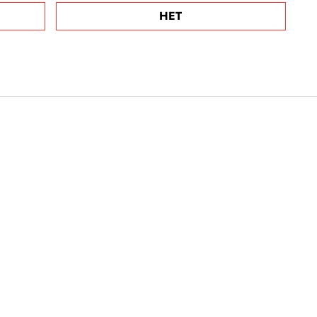
НЕТ
 эта тема уже
ремль не смог
с Илоном Маском
фире с Путиным в