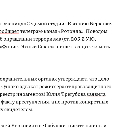
а, ученицу «Седьмой студии» Евгению Беркович
ообщает
телеграм-канал «Ротонда». Поводом
об оправдании терроризма (ст. 205.2 УК),
«Финист Ясный Сокол», пишет в соцсетях мать
охранительных органах утверждают, что дело
. Однако адвокат режиссера от правозащитного
 реестр иноагентов) Юлия Трегубова
заявила
о факту преступления, а не против конкретных
му свидетелем.
елей Беркович и ее бабушки, писательницы и