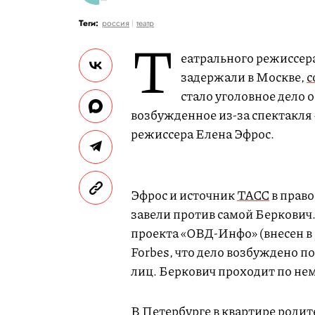
Теги:
россия
театр
Т
еатрального режиссер
задержали в Москве,
с
стало уголовное дело 
возбужденное из-за спектакля 
режиссера Елена Эфрос.
Эфрос и источник
ТАСС
в право
завели против самой Беркович
проекта «ОВД-Инфо» (внесен в
Forbes, что дело возбуждено п
лиц. Беркович проходит по не
В Петербурге в квартире родит