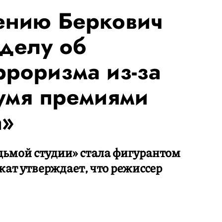
ению Беркович
делу об
рроризма из-за
вумя премиями
а»
дьмой студии» стала фигурантом
кат утверждает, что режиссер