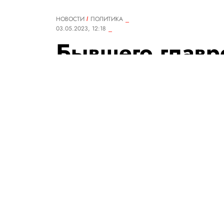
НОВОСТИ
ПОЛИТИКА
03.05.2023, 12:18
Бывшего главр
Протасевича п
годам колонии
Основателя телеграм-канала 
приговорили к 20 годам коло
РЕДАКЦИЯ «ПРАВИЛ ЖИЗНИ»
Теги:
Беларусь