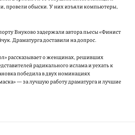
, провели обыски. У них изъяли компьютеры,
опорту Внуково задержали автора пьесы «Финист
чук. Драматурга доставили на допрос.
ол» рассказывает о женщинах, решивших
дставителей радикального ислама и уехать к
тановка победила в двух номинациях
маска» — за лучшую работу драматурга и лучшие