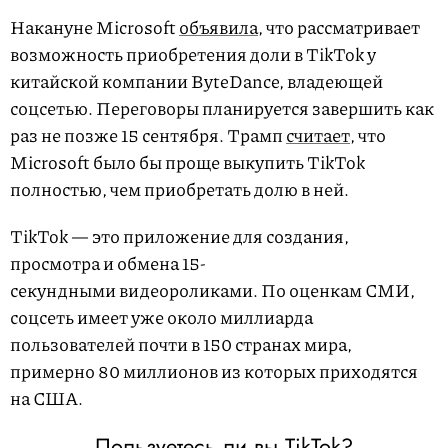
Накануне Microsoft
объявила
, что рассматривает
возможность приобретения доли в TikTok у
китайской компании ByteDance, владеющей
соцсетью. Переговоры планируется завершить как
раз не позже 15 сентября. Трамп
считает
, что
Microsoft было бы проще выкупить TikTok
полностью, чем приобретать долю в ней.
TikTok — это приложение для создания,
просмотра и обмена 15-
секундными видеороликами. По оценкам СМИ,
соцсеть имеет уже около миллиарда
пользователей почти в 150 странах мира,
примерно 80 миллионов из которых приходятся
на США.
Пользуетесь ли вы TikTok?