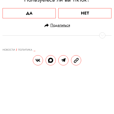
ДА
НЕТ
Поделиться
НОВОСТИ
ПОЛИТИКА
24.07.2020, 12:57
Эфиопия достроила плотину,
способную осушить Нил. Из-за
нее едва не началась война с
Суданом и Египтом
Гидроэлектростанция «Хидасэ» стала
причиной серьезного конфликта между
Египтом, Суданом и Эфиопией.