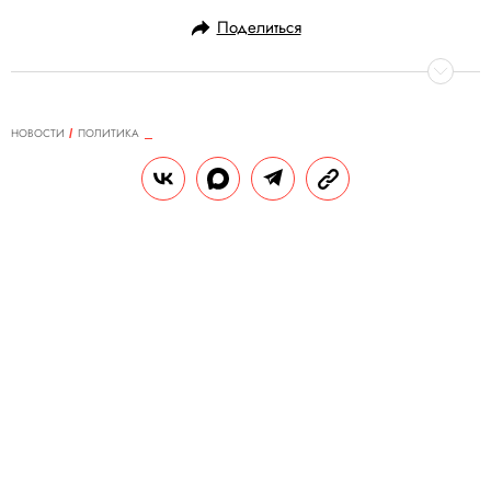
Поделиться
НОВОСТИ
ПОЛИТИКА
04.08.2023, 17:08
Алексея Навального приговорили
к 19 годам колонии по делу об
экстремизме
Гособвинение запрашивало для него 20
лет лишения свободы.
РЕДАКЦИЯ «ПРАВИЛ ЖИЗНИ»
Теги:
россия
суд
алексей навальный
еда