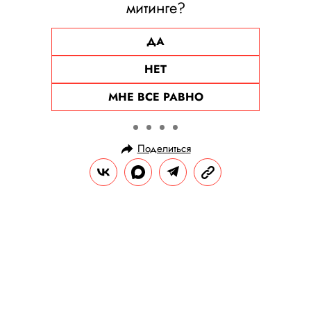
митинге?
ДА
НЕТ
МНЕ ВСЕ РАВНО
Поделиться
НОВОСТИ
ПОЛИТИКА
04.08.2024, 17:54
Сын Трампа назвал Камалу
Харрис «царицей границы»
Он раскритиковал вице-президента США