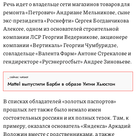
Речь идет о владельце сети магазинов товаров для
ремонта «Петрович» Андриане Мельникове, сыне
экс-президента «Роснефти» Сергея Богданчикова
Алексее, одном из основателей строительной
компании ЛСР Георгии Ведерникове, акционере
компании «Вертикаль» Георгии Чумбуридзе,
совладельце «Валента Фарм» Антоне Стрекалове и
гендиректоре «Русэнергосбыт» Андрее Зиновьеве.
сейчас читают
Mattel выпустили Барби в образе Уитни Хьюстон
В списках обладателей «золотых паспортов»
прошлых лет также было немало имен
состоятельных россиян и их полных тезок. Там, к
примеру, оказался основатель «Яндекса» Аркадий
Воложин вместе с родственниками, а также