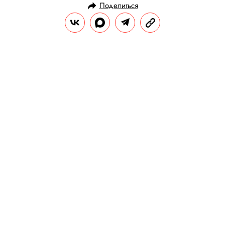
Поделиться
НОВОСТИ
ПОЛИТИКА
17.09.2020, 12:46
ОБНОВЛЕНО
15.02.2026, 06:14
«Пiшов ти»: Сэмюэл Л. Джексон
научил поклонников ругаться на
15 языках
Таким образом актер поблагодарил
подписчиков за регистрацию для участия в
голосовании на выборах президента США.
РЕДАКЦИЯ «ПРАВИЛ ЖИЗНИ»
Теги:
США
выборы в США 2020
сэмюэл л. джексон