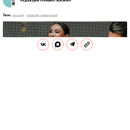
РЕДАКЦИЯ «ПРАВИЛ ЖИЗНИ»
Теги:
россия
алексей навальный
СЕРГЕЙ КИСЕЛЕВ/АГЕНТСТВО «МОСКВА»
С
амолет из Петербурга с певицей Ольгой
Бузовой на борту, как и рейс, которым из