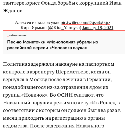
твиттере юрист Фонда борьбы с коррупцией Иван
Жданов.
Алексея из зала «суда»
pic.twitter.com/Dqsa4x0qrz
— Кира Ярмыш (@Kira_Yarmysh)
January 18, 2021
сейчас читают
Песню Монеточки «Монополия» убрали из
российской версии «Человека-паука»
Политика задержали накануне на паспортном
контроле в аэропорту Шереметьево, когда он
вернулся в Москву после лечения в Германии,
понадобившегося из-за отравления ядом из
группы «Новичок». Во ФСИН считают, что
Навальный нарушил режим по делу «Ив Роше», в
соответствии с которым он должен был два раза в
месяц приходить на регистрацию в органы
ведомства. После задержания Навального