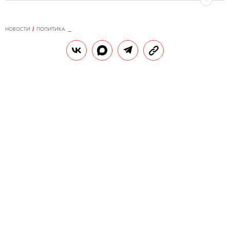
НОВОСТИ
ПОЛИТИКА
19.10.2019, 12:56
ОБНОВЛЕНО
14.02.2026, 20:35
Внука Назарбаева приговорили к
полутора годам условно за
нападение на полицейского в
Лондоне
30-летний внук первого президента
Казахстана Айсултан Назарбаев во время
задержания в квартире в центре Лондона
ударил и укусил полицейского.
РЕДАКЦИЯ «ПРАВИЛ ЖИЗНИ»