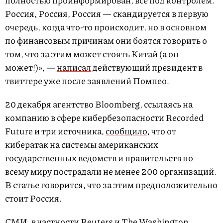
полностью проинформирован, все под контролем.
Россия, Россия, Россия — скандируется в первую
очередь, когда что-то происходит, но в основном
по финансовым причинам они боятся говорить о
том, что за этим может стоять Китай (а он
может!)», —
написал
действующий президент в
твиттере уже после заявлений Помпео.
20 декабря агентство Bloomberg, ссылаясь на
компанию в сфере кибербезопасности Recorded
Future и три источника,
сообщило
, что от
кибератак на системы американских
государственных ведомств и правительств по
всему миру пострадали не менее 200 организаций.
В статье говорится, что за этим предположительно
стоит Россия.
СМИ, в частности Reuters и The Washington