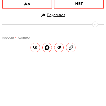
ДА
НЕТ
Поделиться
НОВОСТИ
ПОЛИТИКА
19.12.2020, 14:25
ОБНОВЛЕНО
15.02.2026, 12:09
Американский госсекретарь Майк
Помпео назвал Россию врагом
США, а Путина — «реальной
угрозой для тех, кто любит
свободу»
Помпео добавил, что более серьезной
угрозой считает Китай.