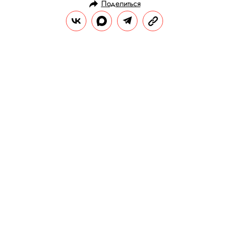
Поделиться
НОВОСТИ
ПОЛИТИКА
24.08.2020, 16:50
ОБНОВЛЕНО
15.02.2026, 06:33
Власти Беларуси отправили
боевые вертолеты Ми-24 на
разгон воздушных шаров из
Литвы. Разгорелся
международный скандал
В Минске назвали воздушные шары с
символикой оппозиции «угрозой
безопасности». В Вильнюсе, в свою
очередь, вручили послу Беларуси ноту
протеста из-за нарушения границы. В